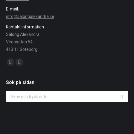
E-mail:
info@salongalexandra.se
Kontakt information
Salong Alexandra
Vegagatan 54
413 11 Göteborg
Du hittar oss på:
Facebook
Instagram
Sök på sidan
Search: