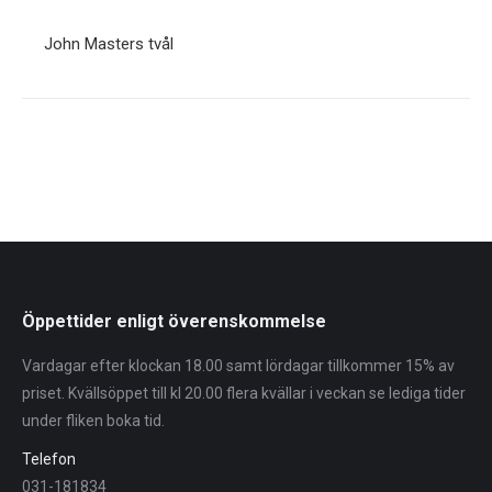
John Masters tvål
Öppettider enligt överenskommelse
Vardagar efter klockan 18.00 samt lördagar tillkommer 15% av
priset. Kvällsöppet till kl 20.00 flera kvällar i veckan se lediga tider
under fliken boka tid.
Telefon
031-181834