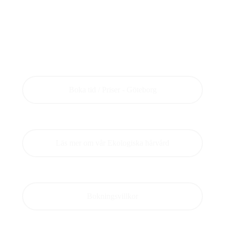
Välkommen till
Salong Alexandra Ekologisk Frisör
& Head Spa Göteborg
Boka tid / Priser - Göteborg
Läs mer om vår Ekologiska hårvård
Bokningsvillkor