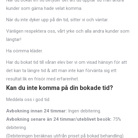
När du bokat en tid betyder det att du upptar tid från andra
kunder som gärna hade velat komma.
När du inte dyker upp på din tid, sitter vi och väntar.
Vänligen respektera oss, vårt yrke och alla andra kunder som
längtar!
Ha oömma kläder.
Har du bokat tid till våran elev ber vi om visad hänsyn för att
det kan ta längre tid & att man inte kan förvänta sig ett
resultat lik en frisör med erfarenhet.
Kan du inte komma på din bokade tid?
Meddela oss i god tid.
Avbokning innan 24 timmar:
Ingen debitering.
Avbokning senare än 24 timmar/uteblivet besök:
75%
debitering.
(Debiteringen beräknas utifrån priset på bokad behandling)